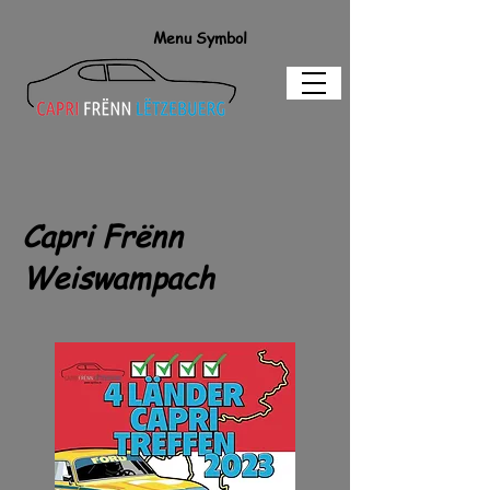
Menu Symbol
Capri Frënn
Weiswampach