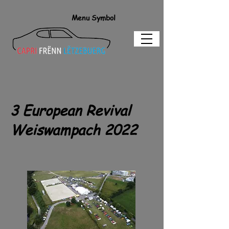
Menu Symbol
3 European Revival
Weiswampach 2022