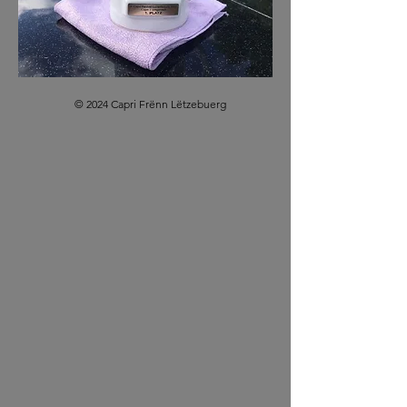
© 2024 Capri Frënn Lëtzebuerg