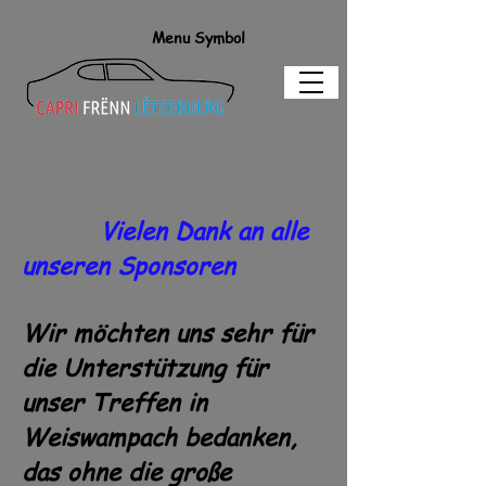
Menu Symbol
Vielen Dank an alle
unseren Sponsoren
Wir möchten uns sehr für
die Unterstützung für
unser Treffen in
Weiswampach bedanken,
das ohne die große