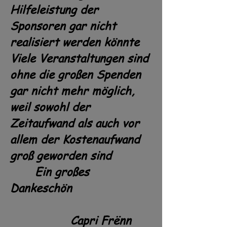
Hilfeleistung der
Sponsoren gar nicht
realisiert werden könnte
Viele Veranstaltungen sind
ohne die großen Spenden
gar nicht mehr möglich,
weil sowohl der
Zeitaufwand als auch vor
allem der Kostenaufwand
groß geworden sind
Ein großes
Dankeschön
Capri Frënn