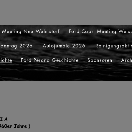
i Meeting Neu Wulmstorf
Ford Capri Meeting Wel
Sonntag 2026
Autojumble 2026
Reinigungsakt
ichte
Ford Perana Geschichte
Sponsoren
Arch
KI A
1960er Jahre )